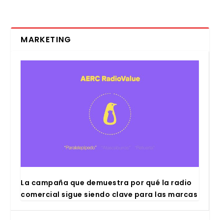
MARKETING
La cam­pa­ña que demues­tra por qué la radio
comer­cial sigue sien­do cla­ve para las mar­cas