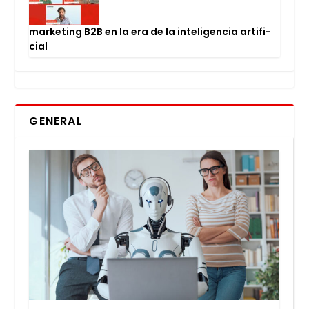
mar­ke­ting B2B en la era de la inte­li­gen­cia arti­fi­
cial
GENERAL