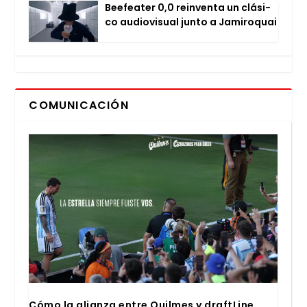
Bee­fea­ter 0,0 rein­ven­ta un clá­si­
co audio­vi­sual jun­to a Jami­ro­quai
COMUNICACIÓN
Cómo la alian­za entre Quil­mes y draftLi­ne