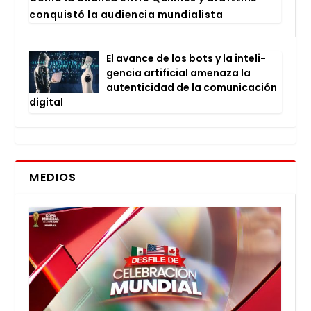
con­quis­tó la audien­cia mun­dia­lis­ta
El avan­ce de los bots y la inte­li­
gen­cia arti­fi­cial ame­na­za la
auten­ti­ci­dad de la comu­ni­ca­ción
digi­tal
MEDIOS