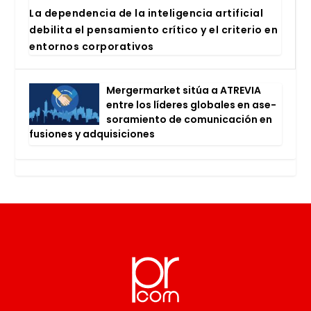
La depen­den­cia de la inte­li­gen­cia arti­fi­cial
debi­li­ta el pen­sa­mien­to crí­ti­co y el cri­te­rio en
entor­nos cor­po­ra­ti­vos
Mer­ger­mar­ket sitúa a ATRE­VIA
entre los líde­res glo­ba­les en ase­
so­ra­mien­to de comu­ni­ca­ción en
fusio­nes y adqui­si­cio­nes