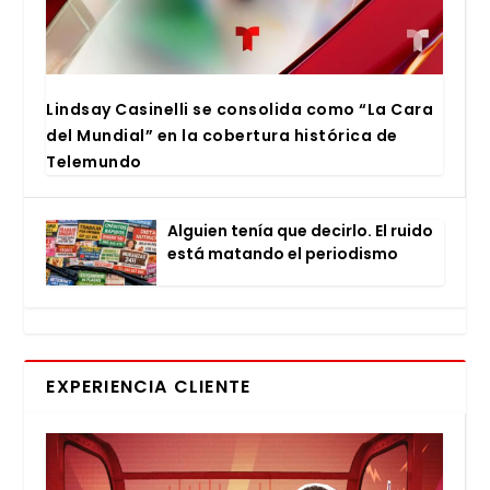
Lind­say Casi­ne­lli se con­so­li­da como “La Cara
del Mun­dial” en la cober­tu­ra his­tó­ri­ca de
Tele­mun­do
Alguien tenía que decir­lo. El rui­do
está matan­do el perio­dis­mo
EXPERIENCIA CLIENTE