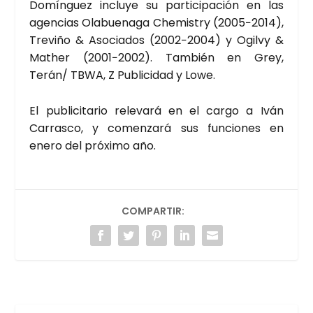
Domín­guez inclu­ye su par­ti­ci­pa­ción en las
agen­cias Ola­bue­na­ga Che­mistry (2005−2014),
Tre­vi­ño & Aso­cia­dos (2002−2004) y Ogilvy &
Mather (2001−2002). Tam­bién en Grey,
Terán/ TBWA, Z Publi­ci­dad y Lowe.
El publi­ci­ta­rio rele­va­rá en el car­go a Iván
Carras­co, y comen­za­rá sus fun­cio­nes en
enero del pró­xi­mo año.
COMPARTIR: