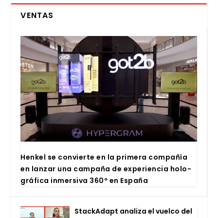
VENTAS
Hen­kel se con­vier­te en la pri­me­ra com­pa­ñía
en lan­zar una cam­pa­ña de expe­rien­cia holo­
grá­fi­ca inmer­si­va 360º en Espa­ña
Stac­kA­dapt ana­li­za el vuel­co del