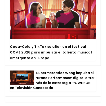
Coca-Cola y Tik­Tok se alían en el fes­ti­val
CCME 2026 para impul­sar el talen­to musi­cal
emer­gen­te en Euro­pa
Super­mer­ca­dos Wong impul­sa el
‘Brand Per­for­man­ce’ digi­tal a tra­
vés de la estra­te­gia ‘POWER ON’
en Tele­vi­sión Conec­ta­da