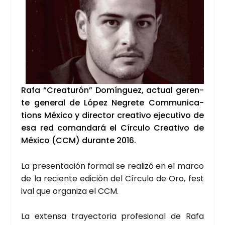
Rafa “Crea­tu­rón” Domín­guez, actual geren­
te gene­ral de López Negre­te Com­mu­ni­ca­
tions Méxi­co y direc­tor crea­ti­vo eje­cu­ti­vo de
esa red coman­da­rá el Círcu­lo Crea­ti­vo de
Méxi­co (CCM) duran­te 2016.
La pre­sen­ta­ción for­mal se reali­zó en el mar­co
de la recien­te edi­ción del Círcu­lo de Oro, fes­t
i­val que orga­ni­za el CCM.
La exten­sa tra­yec­to­ria pro­fe­sio­nal de Rafa