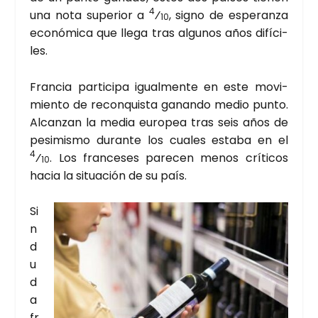
4
una nota supe­rior a
⁄
, signo de espe­ran­za
10
eco­nó­mi­ca que lle­ga tras algu­nos años difí­ci­
les.
Fran­cia par­ti­ci­pa igual­men­te en este movi­
mien­to de recon­quis­ta ganan­do medio pun­to.
Alcan­zan la media euro­pea tras seis años de
pesi­mis­mo duran­te los cua­les esta­ba en el
4
⁄
. Los fran­ce­ses pare­cen menos crí­ti­cos
10
hacia la situa­ción de su país.
Si
n
d
u
d
a
fr