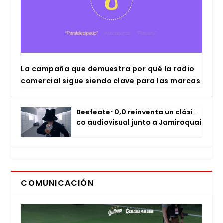
La cam­pa­ña que demues­tra por qué la radio
comer­cial sigue sien­do cla­ve para las mar­cas
Bee­fea­ter 0,0 rein­ven­ta un clá­si­
co audio­vi­sual jun­to a Jami­ro­quai
COMUNICACIÓN