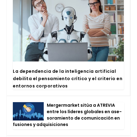
La depen­den­cia de la inte­li­gen­cia arti­fi­cial
debi­li­ta el pen­sa­mien­to crí­ti­co y el cri­te­rio en
entor­nos cor­po­ra­ti­vos
Mer­ger­mar­ket sitúa a ATRE­VIA
entre los líde­res glo­ba­les en ase­
so­ra­mien­to de comu­ni­ca­ción en
fusio­nes y adqui­si­cio­nes