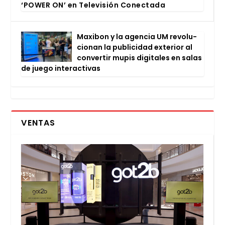
‘POWER ON’ en Tele­vi­sión Conec­ta­da
Maxi­bon y la agen­cia UM revo­lu­
cio­nan la publi­ci­dad exte­rior al
con­ver­tir mupis digi­ta­les en salas
de jue­go inter­ac­ti­vas
VENTAS