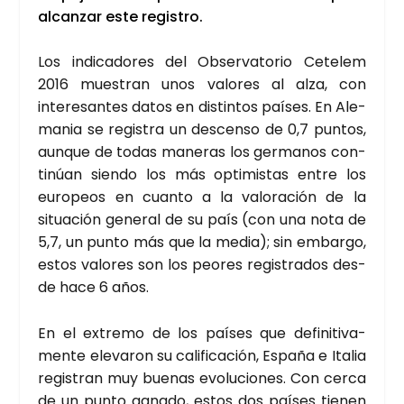
alcan­zar este regis­tro.
Los indi­ca­do­res del Obser­va­to­rio Cete­lem
2016 mues­tran unos valo­res al alza, con
intere­san­tes datos en dis­tin­tos paí­ses. En Ale­
ma­nia se regis­tra un des­cen­so de 0,7 pun­tos,
aun­que de todas mane­ras los ger­ma­nos con­
ti­núan sien­do los más opti­mis­tas entre los
euro­peos en cuan­to a la valo­ra­ción de la
situa­ción gene­ral de su país (con una nota de
5,7, un pun­to más que la media); sin embar­go,
estos valo­res son los peo­res regis­tra­dos des­
de hace 6 años.
En el extre­mo de los paí­ses que defi­ni­ti­va­
men­te ele­va­ron su cali­fi­ca­ción, Espa­ña e Ita­lia
regis­tran muy bue­nas evo­lu­cio­nes. Con cer­ca
de un pun­to gana­do, estos dos paí­ses tie­nen