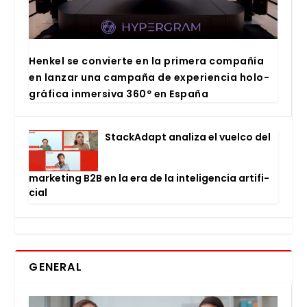
Hen­kel se con­vier­te en la pri­me­ra com­pa­ñía
en lan­zar una cam­pa­ña de expe­rien­cia holo­
grá­fi­ca inmer­si­va 360º en Espa­ña
Stac­kA­dapt ana­li­za el vuel­co del
mar­ke­ting B2B en la era de la inte­li­gen­cia arti­fi­
cial
GENERAL