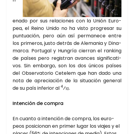
e­na­do por sus rela­cio­nes con la Unión Euro­
pea, el Rei­no Uni­do no ha vis­to pro­gre­sar su
pun­tua­ción, pero aún así per­ma­ne­ce entre
los pri­me­ros, jus­to detrás de Ale­ma­nia y Dina­
mar­ca. Por­tu­gal y Hun­gría cie­rran el ran­king
de paí­ses pero regis­tran avan­ces sig­ni­fi­ca­ti­
vos. Sin embar­go, son los dos úni­cos paí­ses
del Obser­va­to­rio Cete­lem que han dado una
nota de apre­cia­ción de la situa­ción gene­ral
4
de su país infe­rior al
⁄
.
10
Inten­ción de com­pra
En cuan­to a inten­ción de com­pra, los euro­
peos posi­cio­nan en pri­mer lugar los via­jes y el
pla­cer (56% de inten­cio­nes de media). Estos