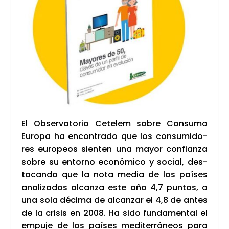
El Obser­va­to­rio Cete­lem sobre Con­su­mo
Euro­pa ha encon­tra­do que los con­su­mi­do­
res euro­peos sien­ten una mayor con­fian­za
sobre su entorno eco­nó­mi­co y social, des­
ta­can­do que la nota media de los paí­ses
ana­li­za­dos alcan­za este año 4,7 pun­tos, a
una sola déci­ma de alcan­zar el 4,8 de antes
de la cri­sis en 2008. Ha sido fun­da­men­tal el
empu­je de los paí­ses medi­te­rrá­neos para