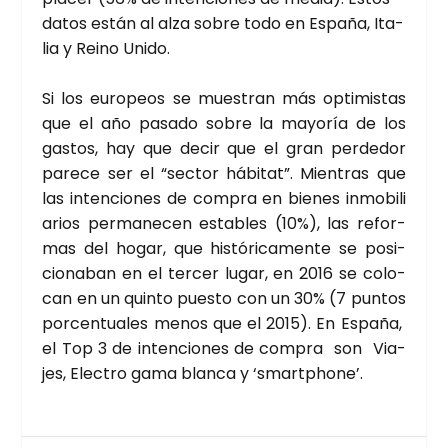
datos están al alza sobre todo en Espa­ña, Ita­
lia y Rei­no Uni­do.
Si los euro­peos se mues­tran más opti­mis­tas
que el año pasa­do sobre la mayo­ría de los
gas­tos, hay que decir que el gran per­de­dor
pare­ce ser el “sec­tor hábi­tat”. Mien­tras que
las inten­cio­nes de com­pra en bie­nes inmo­bi­li
a­rios per­ma­ne­cen esta­bles (10%), las refor­
mas del hogar, que his­tó­ri­ca­men­te se posi­
cio­na­ban en el ter­cer lugar, en 2016 se colo­
can en un quin­to pues­to con un 30% (7 pun­tos
por­cen­tua­les menos que el 2015). En Espa­ña,
el Top 3 de inten­cio­nes de com­pra son Via­
jes, Elec­tro gama blan­ca y ‘smartpho­ne’.