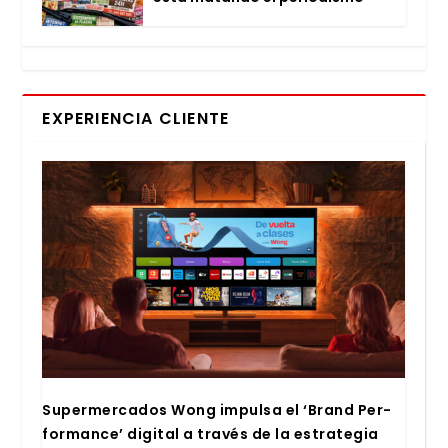
EXPERIENCIA CLIENTE
Super­mer­ca­dos Wong impul­sa el ‘Brand Per­
for­man­ce’ digi­tal a tra­vés de la estra­te­gia