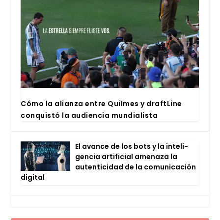
Cómo la alian­za entre Quil­mes y draftLi­ne
con­quis­tó la audien­cia mun­dia­lis­ta
El avan­ce de los bots y la inte­li­
gen­cia arti­fi­cial ame­na­za la
auten­ti­ci­dad de la comu­ni­ca­ción
digi­tal