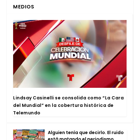
MEDIOS
Lind­say Casi­ne­lli se con­so­li­da como “La Cara
del Mun­dial” en la cober­tu­ra his­tó­ri­ca de
Tele­mun­do
Alguien tenía que decir­lo. El rui­do
está matan­do el perio­dis­mo