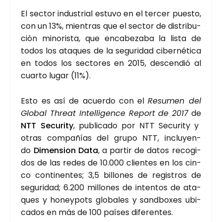
El sec­tor indus­trial estu­vo en el ter­cer pues­to,
con un 13%, mien­tras que el sec­tor de dis­tri­bu­
ción mino­ris­ta, que enca­be­za­ba la lis­ta de
todos los ata­ques de la segu­ri­dad ciber­né­ti­ca
en todos los sec­to­res en 2015, des­cen­dió al
cuar­to lugar (11%).
Esto es así de acuer­do con el
Resu­men del
Glo­bal Threat Inte­lli­gen­ce Report de 2017
de
NTT Secu­rity
, publi­ca­do por NTT Secu­rity y
otras com­pa­ñías del gru­po NTT, inclu­yen­
do
Dimen­sion Data
, a par­tir de datos reco­gi­
dos de las redes de 10.000 clien­tes en los cin­
co con­ti­nen­tes; 3,5 billo­nes de regis­tros de
segu­ri­dad; 6.200 millo­nes de inten­tos de ata­
ques y honey­pots glo­ba­les y sand­bo­xes ubi­
ca­dos en más de 100 paí­ses dife­ren­tes.