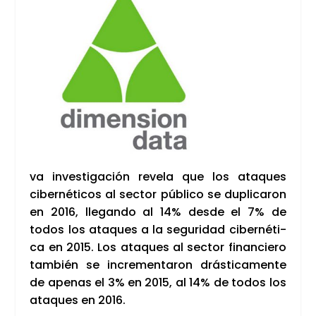
va inves­ti­ga­ción reve­la que los ata­ques
ciber­né­ti­cos al sec­tor públi­co se dupli­ca­ron
en 2016, lle­gan­do al 14% des­de el 7% de
todos los ata­ques a la segu­ri­dad ciber­né­ti­
ca en 2015. Los ata­ques al sec­tor finan­cie­ro
tam­bién se incre­men­ta­ron drás­ti­ca­men­te
de ape­nas el 3% en 2015, al 14% de todos los
ata­ques en 2016.