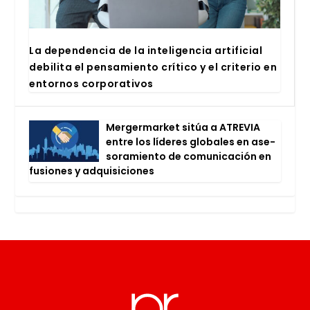
La depen­den­cia de la inte­li­gen­cia arti­fi­cial
debi­li­ta el pen­sa­mien­to crí­ti­co y el cri­te­rio en
entor­nos cor­po­ra­ti­vos
Mer­ger­mar­ket sitúa a ATRE­VIA
entre los líde­res glo­ba­les en ase­
so­ra­mien­to de comu­ni­ca­ción en
fusio­nes y adqui­si­cio­nes