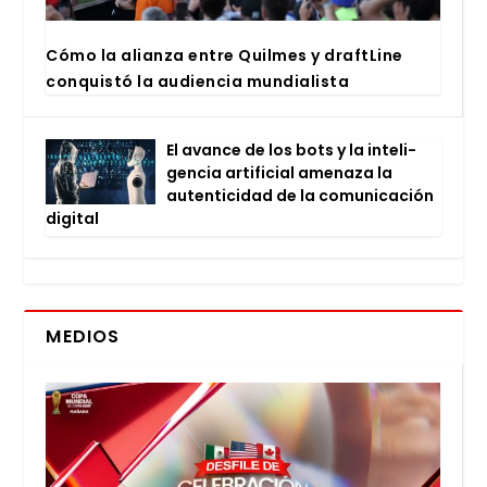
Cómo la alian­za entre Quil­mes y draftLi­ne
con­quis­tó la audien­cia mun­dia­lis­ta
El avan­ce de los bots y la inte­li­
gen­cia arti­fi­cial ame­na­za la
auten­ti­ci­dad de la comu­ni­ca­ción
digi­tal
MEDIOS