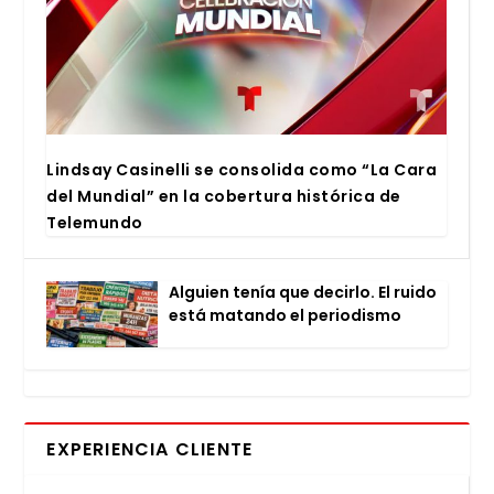
Lind­say Casi­ne­lli se con­so­li­da como “La Cara
del Mun­dial” en la cober­tu­ra his­tó­ri­ca de
Tele­mun­do
Alguien tenía que decir­lo. El rui­do
está matan­do el perio­dis­mo
EXPERIENCIA CLIENTE