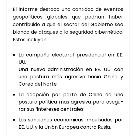
El infor­me des­ta­ca una can­ti­dad de even­tos
geo­po­lí­ti­cos glo­ba­les que podrían haber
con­tri­bui­do a que el sec­tor del Gobierno sea
blan­co de ata­ques a la segu­ri­dad ciber­né­ti­ca.
Estos inclu­yen:
La cam­pa­ña elec­to­ral pre­si­den­cial en EE.
UU.
Una nue­va admi­nis­tra­ción en EE. UU. con
una pos­tu­ra más agre­si­va hacia Chi­na y
Corea del Nor­te.
La adop­ción por par­te de Chi­na de una
pos­tu­ra polí­ti­ca más agre­si­va para ase­gu­
rar sus ‘intere­ses cen­tra­les’.
Las san­cio­nes eco­nó­mi­cas impul­sa­das por
EE. UU. y la Unión Euro­pea con­tra Rusia.