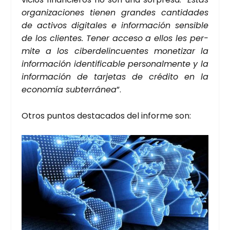
orga­ni­za­cio­nes tie­nen gran­des can­ti­da­des
de acti­vos digi­ta­les e infor­ma­ción sen­si­ble
de los clien­tes. Tener acce­so a ellos les per­
mi­te a los ciber­de­lin­cuen­tes mone­ti­zar la
infor­ma­ción iden­ti­fi­ca­ble per­so­nal­men­te y la
infor­ma­ción de tar­je­tas de cré­di­to en la
eco­no­mía sub­te­rrá­nea
”.
Otros pun­tos des­ta­ca­dos del infor­me son: