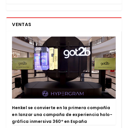
VENTAS
Hen­kel se con­vier­te en la pri­me­ra com­pa­ñía
en lan­zar una cam­pa­ña de expe­rien­cia holo­
grá­fi­ca inmer­si­va 360º en Espa­ña