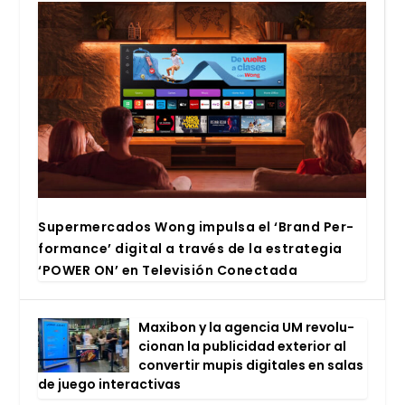
Super­mer­ca­dos Wong impul­sa el ‘Brand Per­
for­man­ce’ digi­tal a tra­vés de la estra­te­gia
‘POWER ON’ en Tele­vi­sión Conec­ta­da
Maxi­bon y la agen­cia UM revo­lu­
cio­nan la publi­ci­dad exte­rior al
con­ver­tir mupis digi­ta­les en salas
de jue­go inter­ac­ti­vas