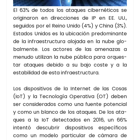
El 63% de todos los ata­ques ciber­né­ti­cos se
ori­gi­na­ron en direc­cio­nes de IP en EE. UU.,
segui­dos por el Rei­no Uni­do (4%) y Chi­na (3%).
Esta­dos Uni­dos es la ubi­ca­ción pre­do­mi­nan­te
de la infra­es­truc­tu­ra alo­ja­da en la nube glo­
bal­men­te. Los acto­res de las ame­na­zas a
menu­do uti­li­zan la nube públi­ca para orques­
tar ata­ques debi­do a su bajo cos­te y a la
esta­bi­li­dad de esta infra­es­truc­tu­ra.
Los dis­po­si­ti­vos de la Inter­net de las Cosas
(IoT) y la Tec­no­lo­gía Ope­ra­ti­va (OT) deben
ser con­si­de­ra­dos como una fuen­te poten­cial
y como un blan­co de los ata­ques. De los ata­
ques a la IoT detec­ta­dos en 2016, un 66%
inten­tó des­cu­brir dis­po­si­ti­vos espe­cí­fi­cos
como un mode­lo par­ti­cu­lar de cáma­ra de