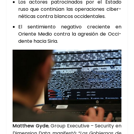
Los acto­res patro­ci­na­dos por el Esta­do
ruso que con­ti­núan las ope­ra­cio­nes ciber­
né­ti­cas con­tra blan­cos occi­den­ta­les.
El sen­ti­mien­to nega­ti­vo cre­cien­te en
Orien­te Medio con­tra la agre­sión de Occi­
den­te hacia Siria.
Matthew Gyde
, Group Execu­ti­ve – Secu­rity en
Dimen­sion Data, mani­fes­tó: “
Los Gobier­nos de