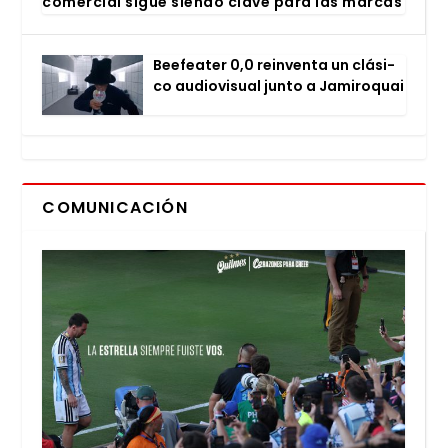
comer­cial sigue sien­do cla­ve para las mar­cas
Bee­fea­ter 0,0 rein­ven­ta un clá­si­
co audio­vi­sual jun­to a Jami­ro­quai
COMUNICACIÓN