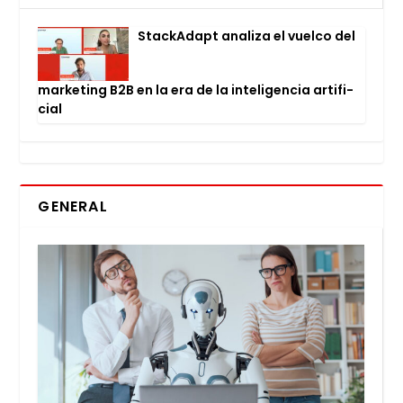
Stac­kA­dapt ana­li­za el vuel­co del
mar­ke­ting B2B en la era de la inte­li­gen­cia arti­fi­
cial
GENERAL