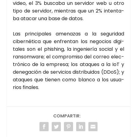
video, el 3% bus­ca­ba un ser­vi­dor web u otro
tipo de ser­vi­dor, mien­tras que un 2% inten­ta­
ba ata­car una base de datos.
Las prin­ci­pa­les ame­na­zas a la segu­ri­dad
ciber­né­ti­ca que enfren­tan los nego­cios digi­
ta­les son el phishing, la inge­nie­ría social y el
ran­som­wa­re; el com­pro­mi­so del correo elec­
tró­ni­co de la empre­sa; los ata­ques a la IoT y
dene­ga­ción de ser­vi­cios dis­tri­bui­dos (DDoS); y
ata­ques que tie­nen como blan­co a los usua­
rios fina­les.
COMPARTIR: