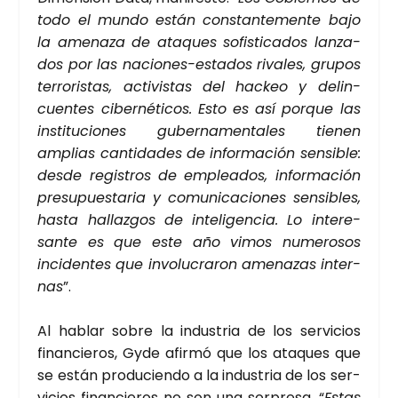
todo el mun­do están cons­tan­te­men­te bajo
la ame­na­za de ata­ques sofis­ti­ca­dos lan­za­
dos por las nacio­nes-esta­dos riva­les, gru­pos
terro­ris­tas, acti­vis­tas del hac­keo y delin­
cuen­tes ciber­né­ti­cos. Esto es así por­que las
ins­ti­tu­cio­nes guber­na­men­ta­les tie­nen
amplias can­ti­da­des de infor­ma­ción sen­si­ble:
des­de regis­tros de emplea­dos, infor­ma­ción
pre­su­pues­ta­ria y comu­ni­ca­cio­nes sen­si­bles,
has­ta hallaz­gos de inte­li­gen­cia. Lo intere­
san­te es que este año vimos nume­ro­sos
inci­den­tes que invo­lu­cra­ron ame­na­zas inter­
nas
”.
Al hablar sobre la indus­tria de los ser­vi­cios
finan­cie­ros, Gyde afir­mó que los ata­ques que
se están pro­du­cien­do a la indus­tria de los ser­
vi­cios finan­cie­ros no son una sor­pre­sa. “
Estas