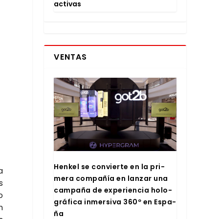
ac­ti­vas
VENTAS
Hen­kel se con­vier­te en la pri­
a
me­ra com­pa­ñía en lan­zar una
s
cam­pa­ña de expe­rien­cia holo­
o
grá­fi­ca inmer­si­va 360º en Espa­
n
ña