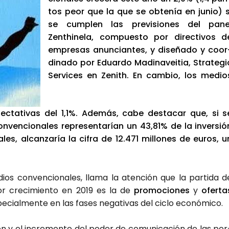
tos peor que la que se obte­nía en junio) s
se cum­plen las pre­vi­sio­nes del pane
Zenthi­ne­la, com­pues­to por direc­ti­vos d
empre­sas anun­cian­tes, y dise­ña­do y coor
di­na­do por Eduar­do Madi­na­vei­tia, Stra­te­gi
Ser­vi­ces en Zenith. En cam­bio, los medio
pec­ta­ti­vas del 1,1%. Ade­más, cabe des­ta­car que, si s
n­ven­cio­na­les repre­sen­ta­rían un 43,81% de la inver­sió
a­les, alcan­za­ría la cifra de 12.471 millo­nes de euros, u
s con­ven­cio­na­les, lla­ma la aten­ción que la par­ti­da d
r cre­ci­mien­to en 2019 es la de
pro­mo­cio­nes
y
ofer­ta
pe­cial­men­te en las fases nega­ti­vas del ciclo eco­nó­mi­co.
­ción y el incre­men­to del poder de comu­ni­ca­ción de las per