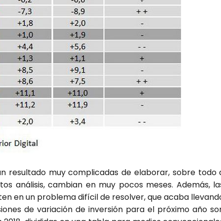
han resul­ta­do muy com­pli­ca­das de ela­bo­rar, sobre todo 
os aná­li­sis, cam­bian en muy pocos meses. Ade­más, la
­ten en un pro­ble­ma difí­cil de resol­ver, que aca­ba lle­van­d
vi­sio­nes de varia­ción de inver­sión para el pró­xi­mo año so