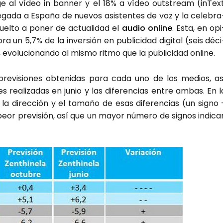
­ge al vídeo in ban­ner y el 18% a vídeo outs­tream (inText
­ga­da a Espa­ña de nue­vos asis­ten­tes de voz y la cele­bra
uel­to a poner de actua­li­dad el
audio onli­ne
. Esta, en opi
o­ra un 5,7% de la inver­sión en publi­ci­dad digi­tal (seis déci
o­lu­cio­nan­do al mis­mo rit­mo que la publi­ci­dad onli­ne.
pre­vi­sio­nes obte­ni­das para cada uno de los medios, as
s rea­li­za­das en junio y las dife­ren­cias entre ambas. En l
 la direc­ción y el tama­ño de esas dife­ren­cias (un signo 
peor pre­vi­sión, así que un mayor núme­ro de sig­nos indi­ca