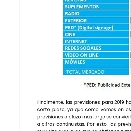
Final­men­te, las pre­vi­sio­nes para 2019 
cor­to pla­zo, ya que como vemos en est
pre­vi­sio­nes a pla­zo más lar­go se con­vier
a cifras con­ti­nuis­tas. Por esto, las pre­