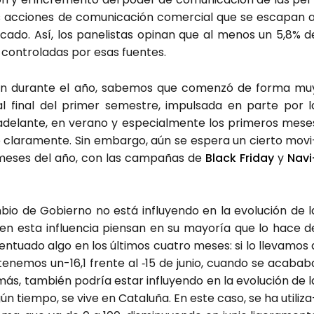
 accio­nes de comu­ni­ca­ción comer­cial que se esca­pan a
ca­do. Así, los pane­lis­tas opi­nan que al menos un 5,8% d
 con­tro­la­das por esas fuen­tes.
er­sión duran­te el año, sabe­mos que comen­zó de for­ma mu
 al final del pri­mer semes­tre, impul­sa­da en par­te por l
ade­lan­te, en verano y espe­cial­men­te los pri­me­ros mese
­do cla­ra­men­te. Sin embar­go, aún se espe­ra un cier­to movi
s meses del año, con las cam­pa­ñas de
Black Fri­day
y
Navi
­bio de Gobierno no está influ­yen­do en la evo­lu­ción de l
een en esta influen­cia pien­san en su mayo­ría que lo hace d
en­tua­do algo en los últi­mos cua­tro meses: si lo lle­va­mos 
­ne­mos un-16,1 fren­te al ‑15 de junio, cuan­do se aca­ba­b
ás, tam­bién podría estar influ­yen­do en la evo­lu­ción de l
gún tiem­po, se vive en Cata­lu­ña. En este caso, se ha uti­li­za