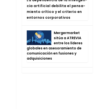
cia arti­fi­cial debi­li­ta el pen­sa­
mien­to crí­ti­co y el cri­te­rio en
entor­nos cor­po­ra­ti­vos
Mer­ger­mar­ket
sitúa a ATRE­VIA
entre los líde­res
glo­ba­les en ase­so­ra­mien­to de
comu­ni­ca­ción en fusio­nes y
adqui­si­cio­nes