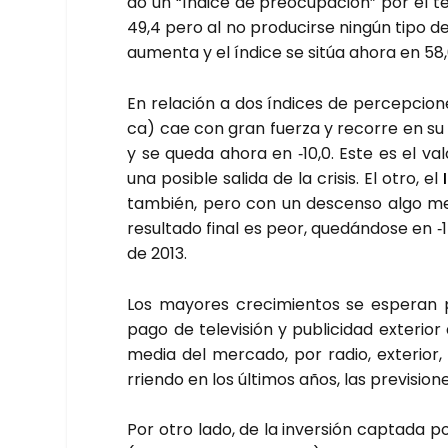
do un “índi­ce de preo­cu­pa­ción” por el te
49,4 pero al no pro­du­cir­se nin­gún tipo de
aumen­ta y el índi­ce se sitúa aho­ra en 58,
En rela­ción a dos índi­ces de per­cep­cio­n
ca) cae con gran fuer­za y reco­rre en su ca
y se que­da aho­ra en ‑10,0. Este es el va
una posi­ble sali­da de la cri­sis. El otro, el
tam­bién, pero con un des­cen­so algo me
resul­ta­do final es peor, que­dán­do­se en
de 2013.
Los mayo­res cre­ci­mien­tos se espe­ran
pago de tele­vi­sión y publi­ci­dad exte­rior 
media del mer­ca­do, por radio, exte­rior, c
rrien­do en los últi­mos años, las pre­vi­sio­
Por otro lado, de la inver­sión cap­ta­da p