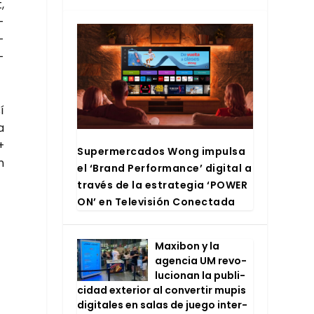
,
­
­
­
í
a
+
Super­mer­ca­dos Wong impul­sa
n
el ‘Brand Per­for­man­ce’ digi­tal a
tra­vés de la estra­te­gia ‘POWER
ON’ en Tele­vi­sión Conec­ta­da
Maxi­bon y la
agen­cia UM revo­
lu­cio­nan la publi­
ci­dad exte­rior al con­ver­tir mupis
digi­ta­les en salas de jue­go inter­