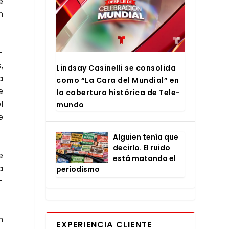
e
n
­
,
Lind­say Casi­ne­lli se con­so­li­da
a
como “La Cara del Mun­dial” en
e
la cober­tu­ra his­tó­ri­ca de Tele­
l
mun­do
e
Alguien tenía que
decir­lo. El rui­do
e
está matan­do el
a
perio­dis­mo
­
m
EXPERIENCIA CLIENTE