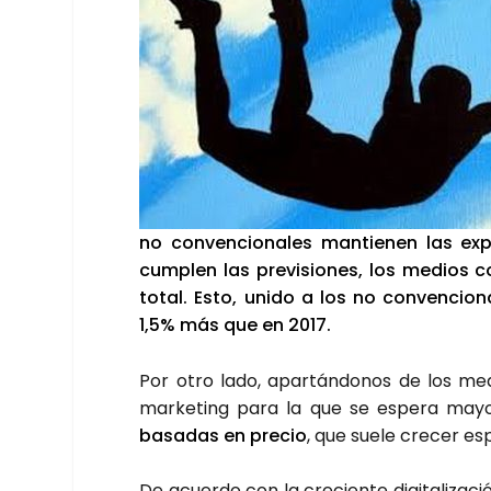
no con­ven­cio­na­les man­tie­nen las ex
cum­plen las pre­vi­sio­nes, los medios co
total. Esto, uni­do a los no con­ven­cio­n
1,5% más que en 2017.
Por otro lado, apar­tán­do­nos de los medio
mar­ke­ting para la que se espe­ra mayo
basa­das en pre­cio
, que sue­le cre­cer es
De acuer­do con la cre­cien­te digi­ta­li­za