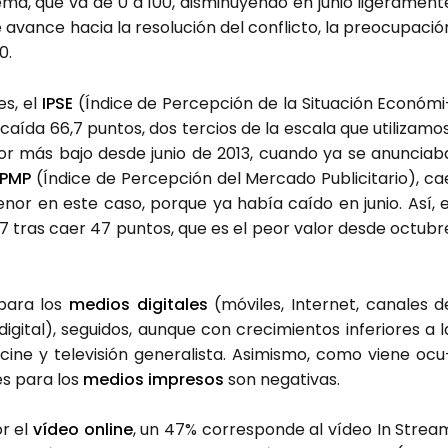
ma, que va de 0 a 100, dis­mi­nu­yen­do en junio lige­ra­men­t
 avan­ce hacia la reso­lu­ción del con­flic­to, la preo­cu­pa­ció
0.
es, el
IPSE
(Índi­ce de Per­cep­ción de la Situa­ción Eco­nó­mi
í­da 66,7 pun­tos, dos ter­cios de la esca­la que uti­li­za­mos
lor más bajo des­de junio de 2013, cuan­do ya se anun­cia­b
IPMP
(Índi­ce de Per­cep­ción del Mer­ca­do Publi­ci­ta­rio), ca
nor en este caso, por­que ya había caí­do en junio. Así, e
 ‑17 tras caer 47 pun­tos, que es el peor valor des­de octu­br
 para los
medios digi­ta­les
(móvi­les, Inter­net, cana­les d
digi­tal), segui­dos, aun­que con cre­ci­mien­tos infe­rio­res a l
ine y tele­vi­sión gene­ra­lis­ta. Asi­mis­mo, como vie­ne ocu
nes para los
medios impre­sos
son nega­ti­vas.
or el
vídeo onli­ne
, un 47% corres­pon­de al vídeo In Strea