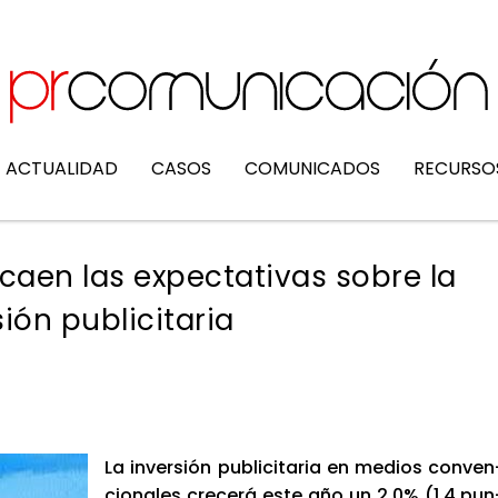
ACTUALIDAD
CASOS
COMUNICADOS
RECURSO
caen las expectativas sobre la
sión publicitaria
La inver­sión publi­ci­ta­ria en medios con­ven
cio­na­les cre­ce­rá este año un 2,0% (1,4 pun