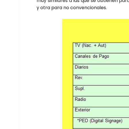
muy simi­la­res a las que se obtie­nen para
y otra para no con­ven­cio­na­les.