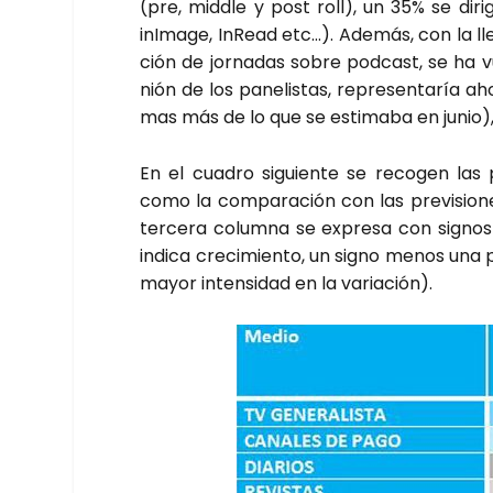
(pre, midd­le y post roll), un 35% se diri
inIma­ge, InRead etc…). Ade­más, con la lle
ción de jor­na­das sobre pod­cast, se ha v
nión de los pane­lis­tas, repre­sen­ta­ría ah
mas más de lo que se esti­ma­ba en junio), ev
En el cua­dro siguien­te se reco­gen las 
como la com­pa­ra­ción con las pre­vi­sio­ne
ter­ce­ra colum­na se expre­sa con sig­nos
indi­ca cre­ci­mien­to, un signo menos una 
mayor inten­si­dad en la varia­ción).