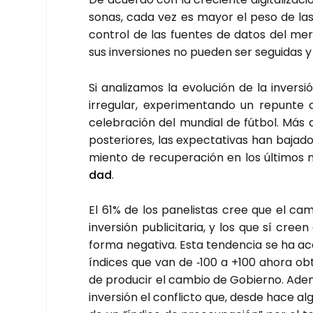
so­nas, cada vez es mayor el peso de las
con­trol de las fuen­tes de datos del mer­
sus inver­sio­nes no pue­den ser segui­das y
Si ana­li­za­mos la evo­lu­ción de la inv
irre­gu­lar, expe­ri­men­tan­do un repun­te
cele­bra­ción del mun­dial de fút­bol. Más 
pos­te­rio­res, las expec­ta­ti­vas han baja
mien­to de recu­pe­ra­ción en los últi­mo
dad
.
El 61% de los pane­lis­tas cree que el cam
inver­sión publi­ci­ta­ria, y los que sí cr
for­ma nega­ti­va. Esta ten­den­cia se ha ac
índi­ces que van de ‑100 a +100 aho­ra obte
de pro­du­cir el cam­bio de Gobierno. Ade­m
inver­sión el con­flic­to que, des­de hace al