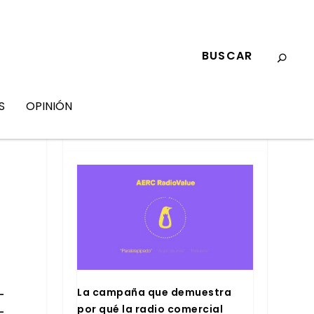
S
OPINIÓN
MARKETING
La cam­pa­ña que demues­tra
­
por qué la radio comer­cial
­