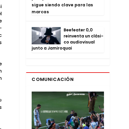
sigue sien­do cla­ve para las
i
mar­cas
l
e
­
Bee­fea­ter 0,0
c
rein­ven­ta un clá­si­
s
co audio­vi­sual
jun­to a Jami­ro­quai
e
n
n
COMUNICACIÓN
e
s
­