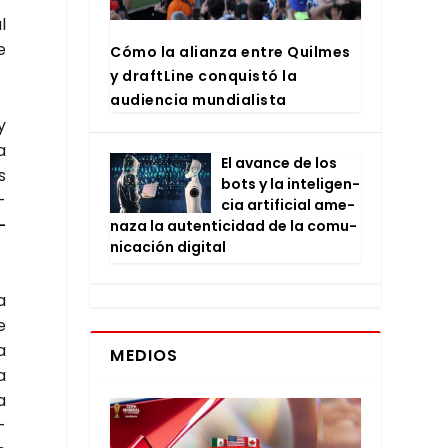
l
e
Cómo la alian­za entre Quil­mes
y draftLi­ne con­quis­tó la
audien­cia mun­dia­lis­ta
y
a
El avan­ce de los
s
bots y la inte­li­gen­
­
cia arti­fi­cial ame­
­
na­za la auten­ti­ci­dad de la comu­
ni­ca­ción digi­tal
a
e
a
MEDIOS
a
a
­