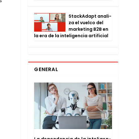
s
Stac­kA­dapt ana­li­
za el vuel­co del
mar­ke­ting B2B en
la era de la inte­li­gen­cia arti­fi­cial
GENERAL
La depen­den­cia de la inte­li­gen­