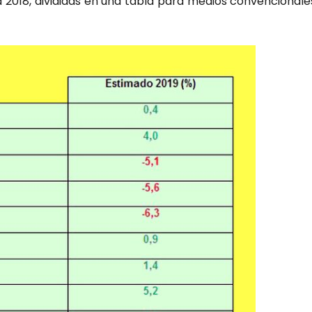
 2018, divi­di­das en una tabla para medios con­ven­cio­na­le