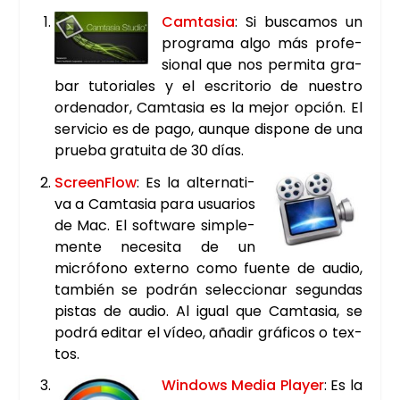
Cam­ta­sia
: Si bus­ca­mos un
pro­gra­ma algo más pro­fe­
sio­nal que nos per­mi­ta gra­
bar tuto­ria­les y el escri­to­rio de nues­tro
orde­na­dor, Cam­ta­sia es la mejor opción. El
ser­vi­cio es de pago, aun­que dis­po­ne de una
prue­ba gra­tui­ta de 30 días.
Screen­Flow
: Es la alter­na­ti­
va a Cam­ta­sia para usua­rios
de Mac. El soft­wa­re sim­ple­
men­te nece­si­ta de un
micró­fono externo como fuen­te de audio,
tam­bién se podrán selec­cio­nar segun­das
pis­tas de audio. Al igual que Cam­ta­sia, se
podrá edi­tar el vídeo, aña­dir grá­fi­cos o tex­
tos.
Win­dows Media Pla­yer
: Es la