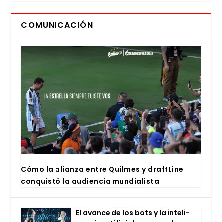
COMUNICACIÓN
Cómo la alian­za entre Quil­mes y draftLi­ne
con­quis­tó la audien­cia mun­dia­lis­ta
El avan­ce de los bots y la inte­li­