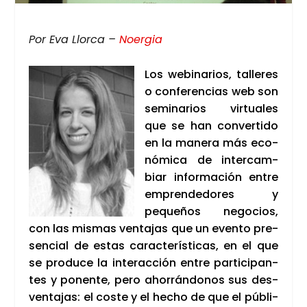
Por Eva Llor­ca –
Noer­gia
Los webi­na­rios, talle­res
o con­fe­ren­cias web son
semi­na­rios vir­tua­les
que se han con­ver­ti­do
en la mane­ra más eco­
nó­mi­ca de inter­cam­
biar infor­ma­ción entre
empren­de­do­res y
peque­ños nego­cios,
con las mis­mas ven­ta­jas que un even­to pre­
sen­cial de estas carac­te­rís­ti­cas, en el que
se pro­du­ce la inter­ac­ción entre par­ti­ci­pan­
tes y ponen­te, pero aho­rrán­do­nos sus des­
ven­ta­jas: el cos­te y el hecho de que el públi­