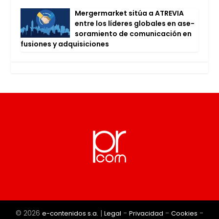
Mer­ger­mar­ket sitúa a ATRE­VIA
entre los líde­res glo­ba­les en ase­
so­ra­mien­to de comu­ni­ca­ción en
fusio­nes y adqui­si­cio­nes
© 2026
|
-
-
-
e-contenidos s.a.
Legal
Privacidad
Cookies