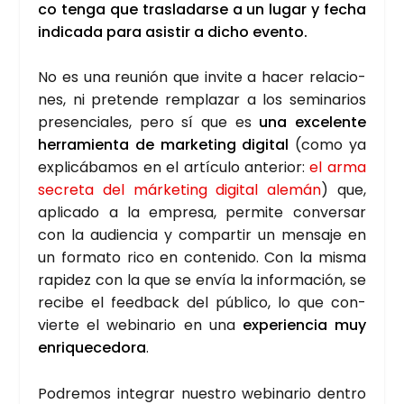
co ten­ga que tras­la­dar­se a un lugar y fecha
indi­ca­da para asis­tir a dicho even­to.
No es una reu­nión que invi­te a hacer rela­cio­
nes, ni pre­ten­de rem­pla­zar a los semi­na­rios
pre­sen­cia­les, pero sí que es
una exce­len­te
herra­mien­ta de mar­ke­ting digi­tal
(como ya
expli­cá­ba­mos en el artícu­lo ante­rior:
el arma
secre­ta del már­ke­ting digi­tal ale­mán
) que,
apli­ca­do a la empre­sa, per­mi­te con­ver­sar
con la audien­cia y com­par­tir un men­sa­je en
un for­ma­to rico en con­te­ni­do. Con la mis­ma
rapi­dez con la que se envía la infor­ma­ción, se
reci­be el feed­back del públi­co, lo que con­
vier­te el webi­na­rio en una
expe­rien­cia muy
enri­que­ce­do­ra
.
Podre­mos inte­grar nues­tro webi­na­rio den­tro