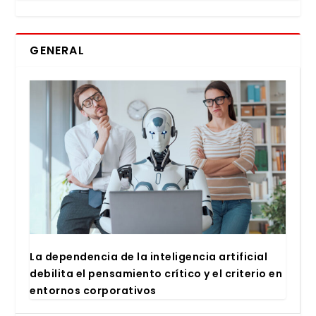
GENERAL
La depen­den­cia de la inte­li­gen­cia arti­fi­cial
debi­li­ta el pen­sa­mien­to crí­ti­co y el cri­te­rio en
entor­nos cor­po­ra­ti­vos