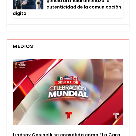
gen­cia arti­fi­cial ame­na­za la
auten­ti­ci­dad de la comu­ni­ca­ción
digi­tal
MEDIOS
Lind­say Casi­ne­lli se con­so­li­da como “La Cara