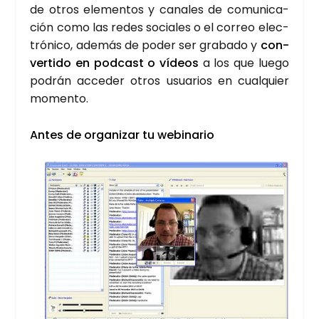
de otros ele­men­tos y cana­les de comu­ni­ca­
ción como las redes socia­les o el correo elec­
tró­ni­co, ade­más de poder ser gra­ba­do y
con­
ver­ti­do en pod­cast o vídeos
a los que lue­go
podrán acce­der otros usua­rios en cual­quier
momen­to.
Antes de orga­ni­zar tu webi­na­rio