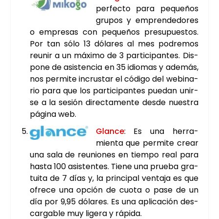
per­fec­to para peque­ños
gru­pos y empren­de­do­res
o empre­sas con peque­ños pre­su­pues­tos.
Por tan sólo 13 dóla­res al mes podre­mos
reu­nir a un máxi­mo de 3 par­ti­ci­pan­tes. Dis­
po­ne de asis­ten­cia en 35 idio­mas y ade­más,
nos per­mi­te incrus­tar el códi­go del webi­na­
rio para que los par­ti­ci­pan­tes pue­dan unir­
se a la sesión direc­ta­men­te des­de nues­tra
pági­na web.
Glan­ce
: Es una herra­
mien­ta que per­mi­te crear
una sala de reunio­nes en tiem­po real para
has­ta 100 asis­ten­tes. Tie­ne una prue­ba gra­
tui­ta de 7 días y, la prin­ci­pal ven­ta­ja es que
ofre­ce una opción de cuo­ta o pase de un
día por 9,95 dóla­res. Es una apli­ca­ción des­
car­ga­ble muy lige­ra y rápi­da.