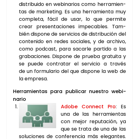
dis­tri­bui­do en webi­na­rios como herra­mien­
tas de mar­ke­ting. Es una herra­mien­ta muy
com­ple­ta, fácil de usar, lo que per­mi­te
crear pre­sen­ta­cio­nes impe­ca­bles. Tam­
bién dis­po­ne de ser­vi­cios de dis­tri­bu­ción del
con­te­ni­do en redes socia­les, y de archi­vo,
como pod­cast, para sacar­le par­ti­do a las
gra­ba­cio­nes. Dis­po­ne de prue­ba gra­tui­ta y
se pue­de con­tra­tar el ser­vi­cio a tra­vés
de un for­mu­la­rio del que dis­po­ne la web de
la empre­sa.
Herra­mien­tas para publi­car nues­tro webi­
na­rio
Ado­be Con­nect Pro
: Es
una de las herra­mien­tas
con mejor repu­tación, ya
que se tra­ta de una de las
solu­cio­nes de con­fe­ren­cia más ele­gan­tes.