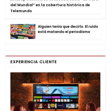
del Mun­dial” en la cober­tu­ra his­tó­ri­ca de
Tele­mun­do
Alguien tenía que decir­lo. El rui­do
está matan­do el perio­dis­mo
EXPERIENCIA CLIENTE