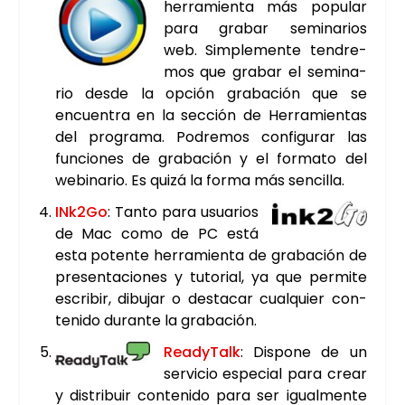
herra­mien­ta más popu­lar
para gra­bar semi­na­rios
web. Sim­ple­men­te ten­dre­
mos que gra­bar el semi­na­
rio des­de la opción gra­ba­ción que se
encuen­tra en la sec­ción de Herra­mien­tas
del pro­gra­ma. Podre­mos con­fi­gu­rar las
fun­cio­nes de gra­ba­ción y el for­ma­to del
webi­na­rio. Es qui­zá la for­ma más sen­ci­lla.
INk2Go
: Tan­to para usua­rios
de Mac como de PC está
esta poten­te herra­mien­ta de gra­ba­ción de
pre­sen­ta­cio­nes y tuto­rial, ya que per­mi­te
escri­bir, dibu­jar o des­ta­car cual­quier con­
te­ni­do duran­te la gra­ba­ción.
Ready­Talk
: Dis­po­ne de un
ser­vi­cio espe­cial para crear
y dis­tri­buir con­te­ni­do para ser igual­men­te