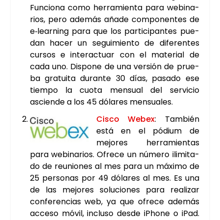
Fun­cio­na como herra­mien­ta para webi­na­
rios, pero ade­más aña­de com­po­nen­tes de
e‑learning para que los par­ti­ci­pan­tes pue­
dan hacer un segui­mien­to de dife­ren­tes
cur­sos e inter­ac­tuar con el mate­rial de
cada uno. Dis­po­ne de una ver­sión de prue­
ba gra­tui­ta duran­te 30 días, pasa­do ese
tiem­po la cuo­ta men­sual del ser­vi­cio
ascien­de a los 45 dóla­res men­sua­les.
Cis­co Webex
: Tam­bién
está en el pódium de
mejo­res herra­mien­tas
para webi­na­rios. Ofre­ce un núme­ro ili­mi­ta­
do de reunio­nes al mes para un máxi­mo de
25 per­so­nas por 49 dóla­res al mes. Es una
de las mejo­res solu­cio­nes para rea­li­zar
con­fe­ren­cias web, ya que ofre­ce ade­más
acce­so móvil, inclu­so des­de iPho­ne o iPad.