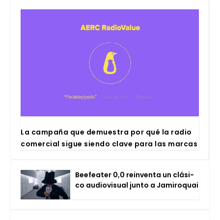
La cam­pa­ña que demues­tra por qué la radio
comer­cial sigue sien­do cla­ve para las mar­cas
Bee­fea­ter 0,0 rein­ven­ta un clá­si­
co audio­vi­sual jun­to a Jami­ro­quai