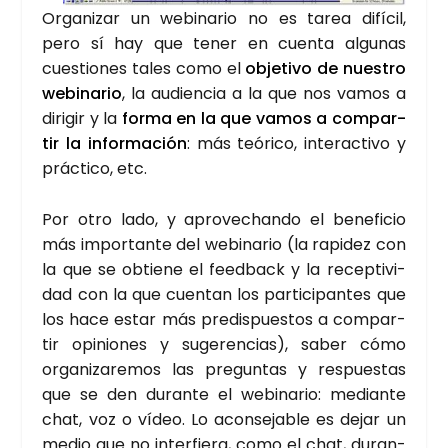
Orga­ni­zar un webi­na­rio no es tarea difí­cil,
pero sí hay que tener en cuen­ta algu­nas
cues­tio­nes tales como el
obje­ti­vo de nues­tro
webi­na­rio
, la audien­cia a la que nos vamos a
diri­gir y la
for­ma en la que vamos a com­par­
tir la infor­ma­ción
: más teó­ri­co, inter­ac­ti­vo y
prác­ti­co, etc.
Por otro lado, y apro­ve­chan­do el bene­fi­cio
más impor­tan­te del webi­na­rio (la rapi­dez con
la que se obtie­ne el feed­back y la recep­ti­vi­
dad con la que cuen­tan los par­ti­ci­pan­tes que
los hace estar más pre­dis­pues­tos a com­par­
tir opi­nio­nes y suge­ren­cias), saber cómo
orga­ni­za­re­mos las pre­gun­tas y res­pues­tas
que se den duran­te el webi­na­rio: median­te
chat, voz o vídeo. Lo acon­se­ja­ble es dejar un
medio que no inter­fie­ra, como el chat, duran­