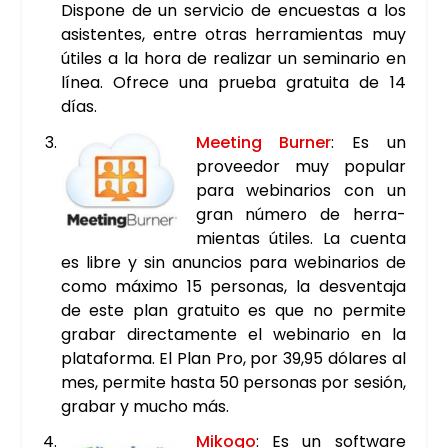
Dis­po­ne de un ser­vi­cio de encues­tas a los
asis­ten­tes, entre otras herra­mien­tas muy
úti­les a la hora de rea­li­zar un semi­na­rio en
línea. Ofre­ce una prue­ba gra­tui­ta de 14
días.
Mee­ting Bur­ner
: Es un
pro­vee­dor muy popu­lar
para webi­na­rios con un
gran núme­ro de herra­
mien­tas úti­les. La cuen­ta
es libre y sin anun­cios para webi­na­rios de
como máxi­mo 15 per­so­nas, la des­ven­ta­ja
de este plan gra­tui­to es que no per­mi­te
gra­bar direc­ta­men­te el webi­na­rio en la
pla­ta­for­ma. El Plan Pro, por 39,95 dóla­res al
mes, per­mi­te has­ta 50 per­so­nas por sesión,
gra­bar y mucho más.
Miko­go
: Es un soft­wa­re