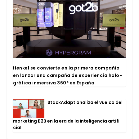
Hen­kel se con­vier­te en la pri­me­ra com­pa­ñía
en lan­zar una cam­pa­ña de expe­rien­cia holo­
grá­fi­ca inmer­si­va 360º en Espa­ña
Stac­kA­dapt ana­li­za el vuel­co del
mar­ke­ting B2B en la era de la inte­li­gen­cia arti­fi­
cial