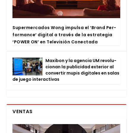
Super­mer­ca­dos Wong impul­sa el ‘Brand Per­
for­man­ce’ digi­tal a tra­vés de la estra­te­gia
‘POWER ON’ en Tele­vi­sión Conec­ta­da
Maxi­bon y la agen­cia UM revo­lu­
cio­nan la publi­ci­dad exte­rior al
con­ver­tir mupis digi­ta­les en salas
de jue­go inter­ac­ti­vas
VENTAS