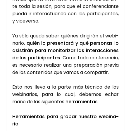
te toda la sesión, para que el con­fe­ren­cian­te
pue­da ir inter­ac­tuan­do con los par­ti­ci­pan­tes,
y vice­ver­sa.
Ya sólo que­da saber quié­nes diri­gi­rán el webi­
na­rio,
quién lo pre­sen­ta­rá
y qué per­so­nas lo
asis­ti­rán para moni­to­ri­zar las inter­ac­cio­nes
de los par­ti­ci­pan­tes
. Como toda con­fe­ren­cia,
es nece­sa­rio rea­li­zar una pre­pa­ra­ción pre­via
de los con­te­ni­dos que vamos a com­par­tir.
Esto nos lle­va a la par­te más téc­ni­ca de los
webi­na­rios, para lo cual, debe­mos echar
mano de las siguien­tes
herra­mien­tas
:
Herra­mien­tas para gra­bar nues­tro webi­na­
rio