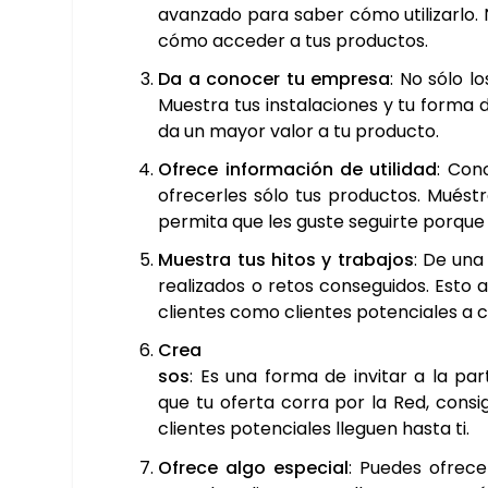
avan­za­do para saber cómo uti­li­zar­lo. N
cómo acce­der a tus pro­duc­tos.
Da a cono­cer tu empre­sa
: No sólo l
Mues­tra tus ins­ta­la­cio­nes y tu for­ma
da un mayor valor a tu pro­duc­to.
Ofre­ce infor­ma­ción de uti­li­dad
: Cono
ofre­cer­les sólo tus pro­duc­tos. Mués­tr
per­mi­ta que les gus­te seguir­te por­que 
Mues­tra tus hitos y tra­ba­jos
: De una 
rea­li­za­dos o retos con­se­gui­dos. Esto
clien­tes como clien­tes poten­cia­les a 
Crea con­c
sos
: Es una for­ma de invi­tar a la par­ti
que tu ofer­ta corra por la Red, con­si­
clien­tes poten­cia­les lle­guen has­ta ti.
Ofre­ce algo espe­cial
: Pue­des ofre­c