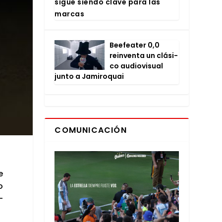
sigue sien­do cla­ve para las
mar­cas
Bee­fea­ter 0,0
rein­ven­ta un clá­si­
co audio­vi­sual
jun­to a Jami­ro­quai
COMUNICACIÓN
e
o
­