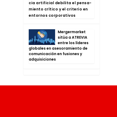
cia arti­fi­cial debi­li­ta el pen­sa­
mien­to crí­ti­co y el cri­te­rio en
entor­nos cor­po­ra­ti­vos
Mer­ger­mar­ket
sitúa a ATRE­VIA
entre los líde­res
glo­ba­les en ase­so­ra­mien­to de
comu­ni­ca­ción en fusio­nes y
adqui­si­cio­nes