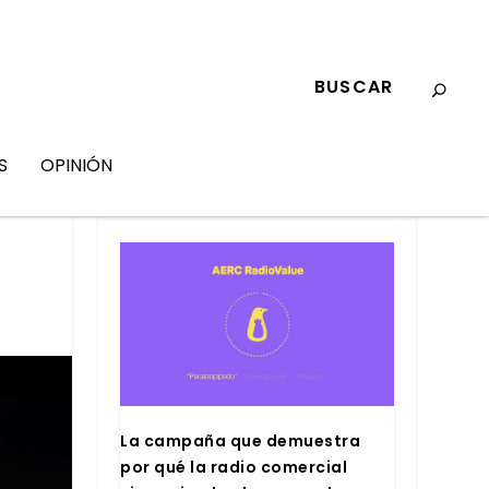
S
OPINIÓN
MARKETING
La cam­pa­ña que demues­tra
por qué la radio comer­cial