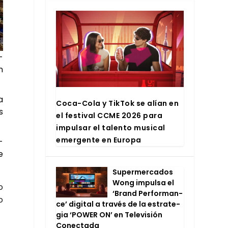
­
n
a
Coca-Cola y Tik­Tok se alían en
s
el fes­ti­val CCME 2026 para
impul­sar el talen­to musi­cal
emer­gen­te en Euro­pa
­
e
Super­mer­ca­dos
Wong impul­sa el
o
‘Brand Per­for­man­
o
ce’ digi­tal a tra­vés de la estra­te­
gia ‘POWER ON’ en Tele­vi­sión
Conec­ta­da