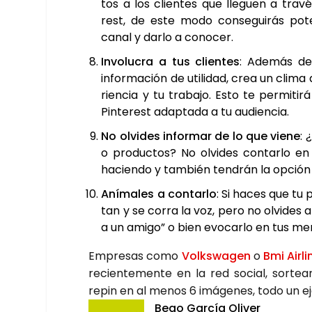
tos a los clien­tes que lle­guen a tra­v
rest, de este modo con­se­gui­rás pot
canal y dar­lo a cono­cer.
Invo­lu­cra a tus clien­tes
: Ade­más de 
infor­ma­ción de uti­li­dad, crea un cli­
rien­cia y tu tra­ba­jo. Esto te per­mi­ti
Pin­te­rest adap­ta­da a tu audien­cia.
No olvi­des infor­mar de lo que vie­ne
: 
o pro­duc­tos? No olvi­des con­tar­lo en
hacien­do y tam­bién ten­drán la opción de
Aní­ma­les a con­tar­lo
: Si haces que tu 
tan y se corra la voz, pero no olvi­des ani
a un ami­go” o bien evo­car­lo en tus men­
Empre­sas como
Volks­wa­gen
o
Bmi Air­li
recien­te­men­te en la red social, sor­te
repin en al menos 6 imá­ge­nes, todo un eje
Bego Gar­cía Oli­ver