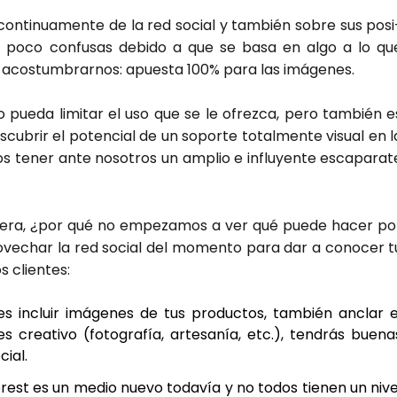
on­ti­nua­men­te de la red social y tam­bién sobre sus posi
ás un poco con­fu­sas debi­do a que se basa en algo a lo qu
 acos­tum­brar­nos: apues­ta 100% para las imá­ge­nes.
o pue­da limi­tar el uso que se le ofrez­ca, pero tam­bién e
des­cu­brir el poten­cial de un sopor­te total­men­te visual en l
s tener ante noso­tros un amplio e influ­yen­te esca­pa­ra­t
ne­ra, ¿por qué no empe­za­mos a ver qué pue­de hacer po
­ve­char la red social del momen­to para dar a cono­cer t
 clien­tes:
es incluir imá­ge­nes de tus pro­duc­tos, tam­bién anclar e
s crea­ti­vo (foto­gra­fía, arte­sa­nía, etc.), ten­drás bue­na
cial.
te­rest es un medio nue­vo toda­vía y no todos tie­nen un nive