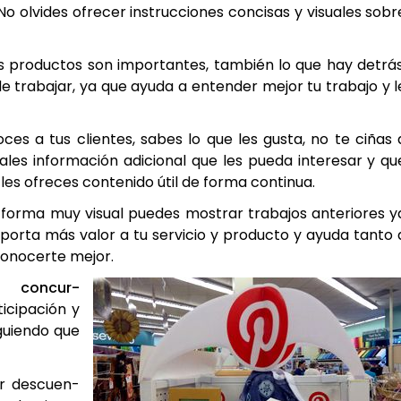
o olvi­des ofre­cer ins­truc­cio­nes con­ci­sas y visua­les sobr
os pro­duc­tos son impor­tan­tes, tam­bién lo que hay detrás
 de tra­ba­jar, ya que ayu­da a enten­der mejor tu tra­ba­jo y l
­ces a tus clien­tes, sabes lo que les gus­ta, no te ciñas 
a­les infor­ma­ción adi­cio­nal que les pue­da inte­re­sar y qu
les ofre­ces con­te­ni­do útil de for­ma con­ti­nua.
for­ma muy visual pue­des mos­trar tra­ba­jos ante­rio­res y
 apor­ta más valor a tu ser­vi­cio y pro­duc­to y ayu­da tan­to 
cono­cer­te mejor.
ur­
­ci­pa­ción y
guien­do que
er des­cuen­