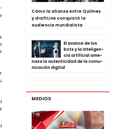
­
Cómo la alian­za entre Quil­mes
e
y draftLi­ne con­quis­tó la
audien­cia mun­dia­lis­ta
s
El avan­ce de los
a
bots y la inte­li­gen­
e
cia arti­fi­cial ame­
na­za la auten­ti­ci­dad de la comu­
ni­ca­ción digi­tal
r
u
MEDIOS
l
s
l