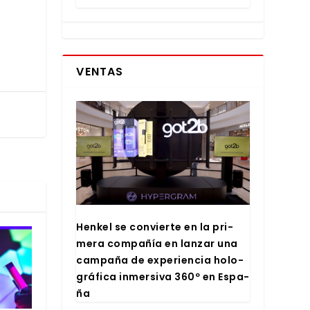
VENTAS
Hen­kel se con­vier­te en la pri­
me­ra com­pa­ñía en lan­zar una
cam­pa­ña de expe­rien­cia holo­
grá­fi­ca inmer­si­va 360º en Espa­
ña