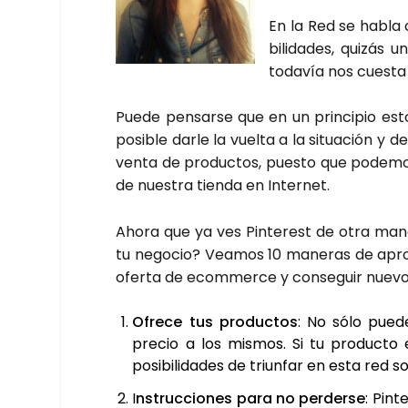
En la Red se habla c
bi­li­da­des, qui­z
toda­vía nos cues­ta
Pue­de pen­sar­se que en un prin­ci­pio est
posi­ble dar­le la vuel­ta a la situa­ción y 
ven­ta de pro­duc­tos, pues­to que pode­mo
de nues­tra tien­da en Inter­net.
Aho­ra que ya ves Pin­te­rest de otra ma
tu nego­cio? Vea­mos 10 mane­ras de apro
ofer­ta de ecom­mer­ce y con­se­guir nue­vos
Ofre­ce tus pro­duc­tos
: No sólo pue­d
pre­cio a los mis­mos. Si tu pro­duc­to e
posi­bi­li­da­des de triun­far en esta red so
I
nstruc­cio­nes para no per­der­se
: Pin­