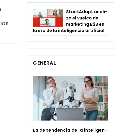
n
Stac­kA­dapt ana­li­
za el vuel­co del
 los
mar­ke­ting B2B en
la era de la inte­li­gen­cia arti­fi­cial
GENERAL
La depen­den­cia de la inte­li­gen­