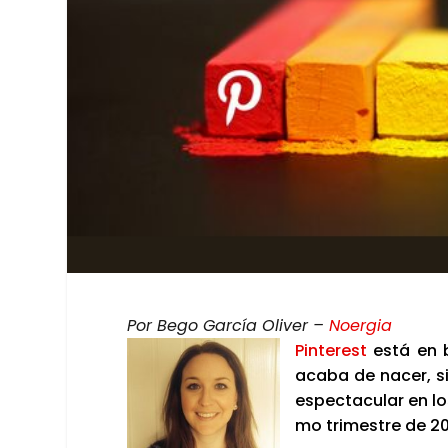
Por Bego Gar­cía Oli­ver –
Noer­gia
Pin­te­rest
está en b
aca­ba de nacer, si
espec­ta­cu­lar en 
mo tri­mes­tre de 20