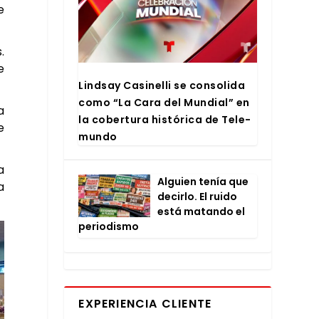
e
.
e
Lind­say Casi­ne­lli se con­so­li­da
como “La Cara del Mun­dial” en
a
la cober­tu­ra his­tó­ri­ca de Tele­
e
mun­do
a
Alguien tenía que
a
decir­lo. El rui­do
está matan­do el
perio­dis­mo
EXPERIENCIA CLIENTE