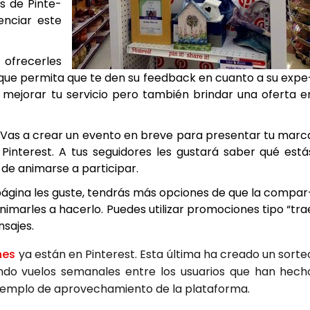
és de Pin­te­
en­ciar este
ofre­cer­les
ma que per­mi­ta que te den su feed­back en cuan­to a su expe
­rá mejo­rar tu ser­vi­cio pero tam­bién brin­dar una ofer­ta e
¿Vas a crear un even­to en bre­ve para pre­sen­tar tu mar­c
 Pin­te­rest. A tus segui­do­res les gus­ta­rá saber qué está
 ani­mar­se a par­ti­ci­par.
pági­na les gus­te, ten­drás más opcio­nes de que la com­par
­mar­les a hacer­lo. Pue­des uti­li­zar pro­mo­cio­nes tipo “tra
sa­jes.
­nes
ya están en Pin­te­rest. Esta últi­ma ha crea­do un sor­te
an­do vue­los sema­na­les entre los usua­rios que han hech
m­plo de apro­ve­cha­mien­to de la pla­ta­for­ma.